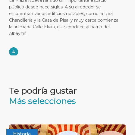
La Plaza Nueva ha sido un importante espacio
público desde hace siglos. A su alrededor se
encuentran varios edificios notables, como la Real
Chancillería y la Casa de Pisa, y muy cerca comienza
la animada Calle Elvira, que conduce al barrio del
Albayzín.
4
Paseo de los Tristes
La Carrera del Darro y el Paseo de los Tristes son dos
de los rincones más pintorescos de Granada,
ubicados junto al río Darro y conectados por antiguos
Te podría gustar
puentes de piedra. Estas encantadoras calles ofrecen
Más selecciones
vistas impresionantes de la Alhambra y se extienden
desde la Plaza Nueva hacia el Albaicín, invitando al
paseo y al descubrimiento.
5
Historia