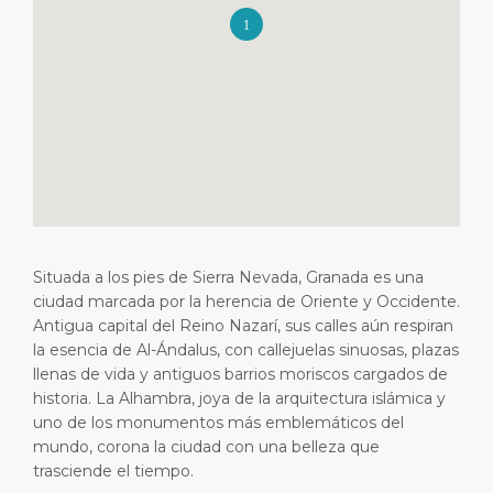
Viajes cortos
SSM
Empleo
PUERTO
Consejos Especiales
Estadísticas del puerto
Sala de prensa
ACERCA DE
Comprar y comer
Contacto
Días Festivos
DESTINO
Situada a los pies de Sierra Nevada, Granada es una
ciudad marcada por la herencia de Oriente y Occidente.
Antigua capital del Reino Nazarí, sus calles aún respiran
la esencia de Al-Ándalus, con callejuelas sinuosas, plazas
llenas de vida y antiguos barrios moriscos cargados de
historia. La Alhambra, joya de la arquitectura islámica y
uno de los monumentos más emblemáticos del
mundo, corona la ciudad con una belleza que
trasciende el tiempo.