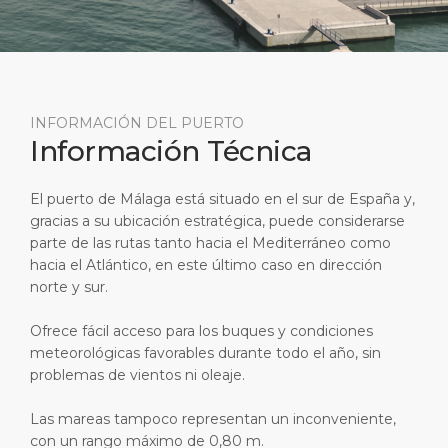
Viajes cortos
SSM
Empleo
PUERTO
Consejos Especiales
Estadísticas del puerto
Sala de prensa
ACERCA DE
Comprar y comer
Contacto
INFORMACIÓN DEL PUERTO
Información Técnica
Días Festivos
DESTINO
El puerto de Málaga está situado en el sur de España y,
gracias a su ubicación estratégica, puede considerarse
parte de las rutas tanto hacia el Mediterráneo como
hacia el Atlántico, en este último caso en dirección
norte y sur.
Ofrece fácil acceso para los buques y condiciones
meteorológicas favorables durante todo el año, sin
problemas de vientos ni oleaje.
Las mareas tampoco representan un inconveniente,
con un rango máximo de 0,80 m.