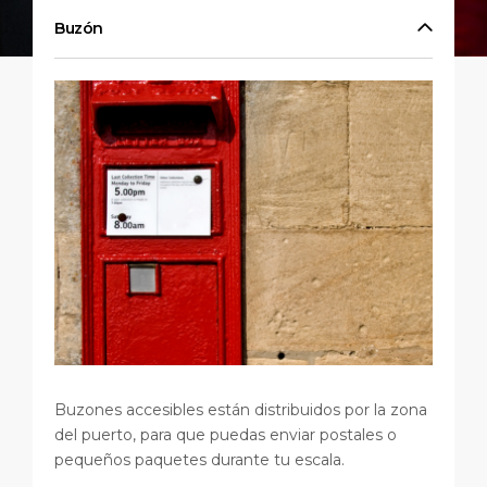
Viajes cortos
SSM
Empleo
Buzón
PUERTO
Consejos Especiales
Estadísticas del puerto
Sala de prensa
ACERCA DE
Comprar y comer
Contacto
Días Festivos
DESTINO
Buzones accesibles están distribuidos por la zona
del puerto, para que puedas enviar postales o
pequeños paquetes durante tu escala.