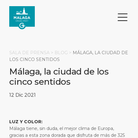
SALA DE PRENSA >
BLOG
>
MÁLAGA, LA CIUDAD DE
LOS CINCO SENTIDOS
Málaga, la ciudad de los
Buscar
cinco sentidos
DESTINO
PUERTO
TRANSPORTE
ACERCA DE
12 Dic 2021
Eventos
Información del puerto
Transporte
Sobre nosotros
Principales Atracciones
Servicios
Aparcamiento
Responsabilidad social
LUZ Y COLOR:
Málaga tiene, sin duda, el mejor clima de Europa,
PÁGINA PRINCIPAL
Qué Comprar
Ubicación del puerto
Servicios para empresas
gracias a esta zona dorada que disfruta de más de 325