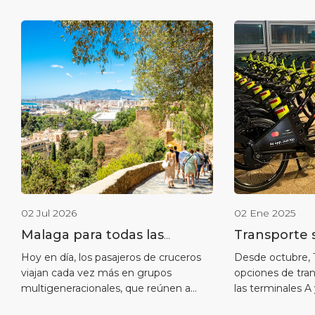
02 Jul 2026
02 Ene 2025
Malaga para todas las
Transporte 
generaciones
pasajeros y 
Hoy en día, los pasajeros de cruceros
Desde octubre, 
viajan cada vez más en grupos
opciones de tran
Mobility lle
multigeneracionales, que reúnen a
las terminales A
cruceros de
abuelos, padres, adolescentes y niños
cruceros de Mál