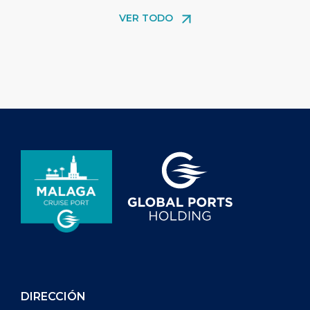
en el mismo viaje. Málaga está
los pasajeros y 
VER TODO
especialmente bien posicionada para
una forma ecológ
responder a esta tendencia gracias a
explorar la ciuda
su céntrico casco antiguo, su
responde a la c
proximidad a la terminal de cruceros y
soluciones de tr
su amplia oferta de experiencias […]
que los visitant
DIRECCIÓN