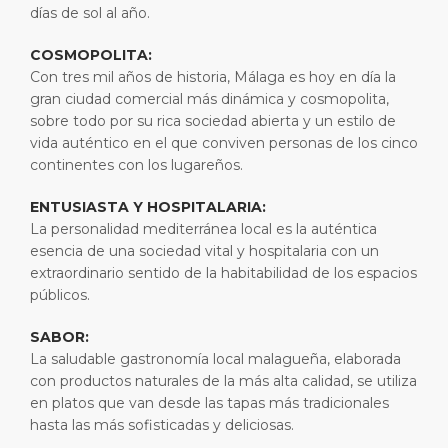
días de sol al año.
Viajes cortos
SSM
Empleo
PUERTO
COSMOPOLITA:
Consejos Especiales
Estadísticas del puerto
Sala de prensa
Con tres mil años de historia, Málaga es hoy en día la
ACERCA DE
gran ciudad comercial más dinámica y cosmopolita,
Comprar y comer
Contacto
sobre todo por su rica sociedad abierta y un estilo de
vida auténtico en el que conviven personas de los cinco
Días Festivos
DESTINO
continentes con los lugareños.
ENTUSIASTA Y HOSPITALARIA:
La personalidad mediterránea local es la auténtica
esencia de una sociedad vital y hospitalaria con un
extraordinario sentido de la habitabilidad de los espacios
públicos.
SABOR:
La saludable gastronomía local malagueña, elaborada
con productos naturales de la más alta calidad, se utiliza
en platos que van desde las tapas más tradicionales
hasta las más sofisticadas y deliciosas.