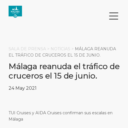
SALA DE PRENSA >
NOTİCİAS
>
MÁLAGA REANUDA
EL TRÁFICO DE CRUCEROS EL 15 DE JUNIO.
Málaga reanuda el tráfico de
Buscar
cruceros el 15 de junio.
DESTINO
PUERTO
TRANSPORTE
ACERCA DE
24 May 2021
Eventos
Información del puerto
Transporte
Sobre nosotros
Principales Atracciones
Servicios
Aparcamiento
Responsabilidad social
TUI Cruises y AIDA Cruises confirman sus escalas en
Málaga
PÁGINA PRINCIPAL
Qué Comprar
Ubicación del puerto
Servicios para empresas