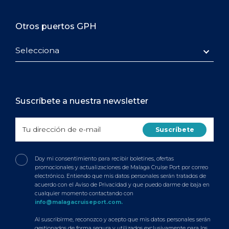
Otros puertos GPH
Selecciona
Suscríbete a nuestra newsletter
Doy mi consentimiento para recibir boletines, ofertas
promocionales y actualizaciones de Malaga Cruise Port por correo
electrónico. Entiendo que mis datos personales serán tratados de
acuerdo con el Aviso de Privacidad y que puedo darme de baja en
cualquier momento contactando con
info@malagacruiseport.com.
Al suscribirme, reconozco y acepto que mis datos personales serán
gestionados de forma segura y utilizados exclusivamente para los