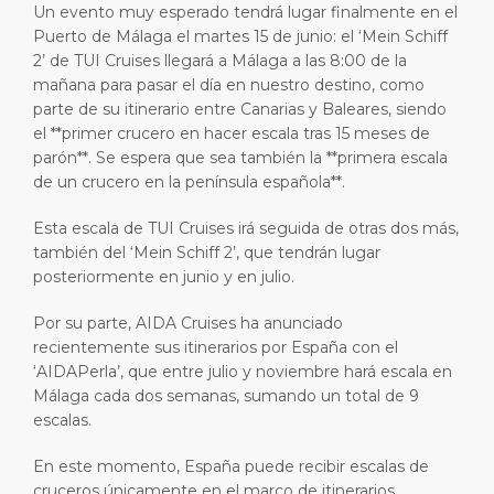
Un evento muy esperado tendrá lugar finalmente en el
Viajes cortos
SSM
Empleo
Puerto de Málaga el martes 15 de junio: el ‘Mein Schiff
PUERTO
2’ de TUI Cruises llegará a Málaga a las 8:00 de la
Consejos Especiales
Estadísticas del puerto
Sala de prensa
mañana para pasar el día en nuestro destino, como
ACERCA DE
parte de su itinerario entre Canarias y Baleares, siendo
Comprar y comer
Contacto
el **primer crucero en hacer escala tras 15 meses de
parón**. Se espera que sea también la **primera escala
Días Festivos
DESTINO
de un crucero en la península española**.
Esta escala de TUI Cruises irá seguida de otras dos más,
también del ‘Mein Schiff 2’, que tendrán lugar
posteriormente en junio y en julio.
Por su parte, AIDA Cruises ha anunciado
recientemente sus itinerarios por España con el
‘AIDAPerla’, que entre julio y noviembre hará escala en
Málaga cada dos semanas, sumando un total de 9
escalas.
En este momento, España puede recibir escalas de
cruceros únicamente en el marco de itinerarios