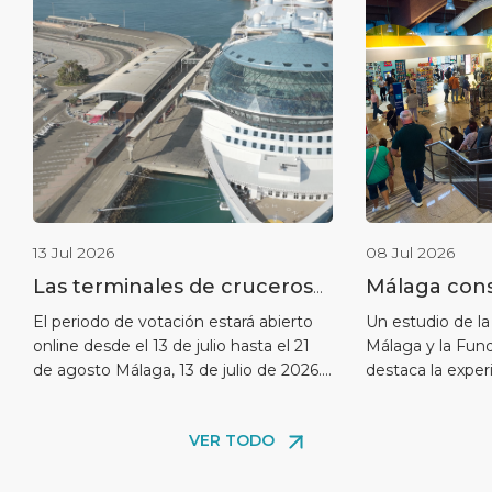
13 Jul 2026
08 Jul 2026
Las terminales de cruceros
Málaga cons
del puerto de Málaga
liderazgo c
El periodo de votación estará abierto
Un estudio de la
online desde el 13 de julio hasta el 21
Málaga y la Fun
nominadas en los World
cruceros co
de agosto Málaga, 13 de julio de 2026.-
destaca la experi
Cruise Awards
reputación 
Málaga Cruise Port, compañía
como puntos mej
entre los pa
perteneciente a Global Ports Holding
08 de julio de 2
VER TODO
—el mayor operador independiente de
reforzando su 
terminales de cruceros del mundo—
uno de los dest
ha sido nominada en la 6ª edición anual
valorados del Me