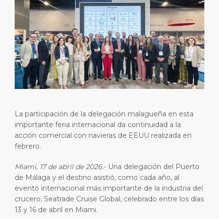
Viajes cortos
SSM
Empleo
PUERTO
Consejos Especiales
Estadísticas del puerto
Sala de prensa
ACERCA DE
Comprar y comer
Contacto
Días Festivos
DESTINO
La participación de la delegación malagueña en esta
importante feria internacional da continuidad a la
acción comercial con navieras de EEUU realizada en
febrero.
Miami, 17 de abril de 2026
.- Una delegación del Puerto
de Málaga y el destino asistió, como cada año, al
evento internacional más importante de la industria del
crucero, Seatrade Cruise Global, celebrado entre los días
13 y 16 de abril en Miami.