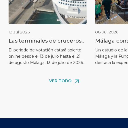
13 Jul 2026
08 Jul 2026
Las terminales de cruceros
Málaga cons
del puerto de Málaga
liderazgo c
El periodo de votación estará abierto
Un estudio de la
online desde el 13 de julio hasta el 21
Málaga y la Fun
nominadas en los World
cruceros co
de agosto Málaga, 13 de julio de 2026.-
destaca la experi
Cruise Awards
reputación 
Málaga Cruise Port, compañía
como puntos mej
entre los pa
perteneciente a Global Ports Holding
08 de julio de 2
VER TODO
—el mayor operador independiente de
reforzando su 
terminales de cruceros del mundo—
uno de los dest
ha sido nominada en la 6ª edición anual
valorados del Me
de los World Cruise Awards […]
demuestra el est
destino Málaga p