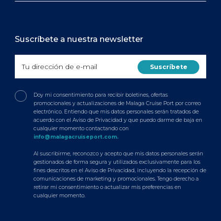
Suscríbete a nuestra newsletter
Doy mi consentimiento para recibir boletines, ofertas
promocionales y actualizaciones de Malaga Cruise Port por correo
electrónico. Entiendo que mis datos personales serán tratados de
acuerdo con el Aviso de Privacidad y que puedo darme de baja en
cualquier momento contactando con
info@malagacruiseport.com.
Al suscribirme, reconozco y acepto que mis datos personales serán
gestionados de forma segura y utilizados exclusivamente para los
fines descritos en el Aviso de Privacidad, incluyendo la recepción de
comunicaciones de marketing y promocionales. Tengo derecho a
retirar mi consentimiento o actualizar mis preferencias en
cualquier momento.