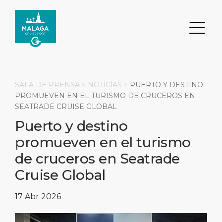
SALA DE PRENSA >
NOTİCİAS
>
PUERTO Y DESTINO
PROMUEVEN EN EL TURISMO DE CRUCEROS EN
SEATRADE CRUISE GLOBAL
Buscar
Puerto y destino
promueven en el turismo
DESTINO
PUERTO
TRANSPORTE
ACERCA DE
de cruceros en Seatrade
Eventos
Información del puerto
Transporte
Sobre nosotros
Cruise Global
Principales Atracciones
Servicios
Aparcamiento
Responsabilidad social
17 Abr 2026
PÁGINA PRINCIPAL
Qué Comprar
Ubicación del puerto
Servicios para empresas